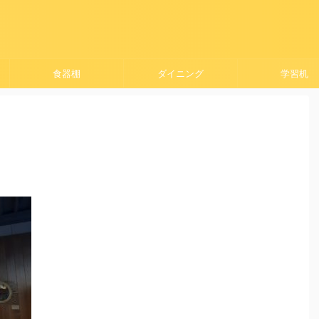
食器棚
ダイニング
学習机