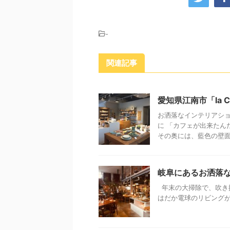
-
関連記事
愛知県江南市「la
お洒落なインテリアショ
に 「カフェが出来たん
その奥には、藍色の壁面と
岐阜にあるお洒落な
年末の大掃除で、吹き
はだか電球のリビングが