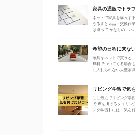
家具の通販でトラ
ネットで家具を購入する
うるすと返品・交換作業
は違って かなりのエネル
希望の日程に来な
家具をネットで買うと、
無料でついてくる場合も
に入れられない大型家具に
リビング学習で気
ここ最近でリビング学習
で 声を掛けるタイミン
ング学習】には 気を付け